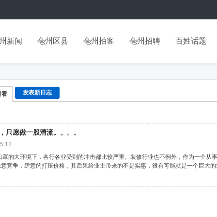
州新闻
亳州区县
亳州拍客
亳州招聘
百姓话题
发表新日志
看看
，只愿做一股清流。。。。
5:13
口罩的大环境下，各行各业受到的冲击都比较严重。装修行业也不例外，作为一个从事
意竞争，肆意的打压价格，其后果给业主带来的不是实惠，很有可能就是一个巨大的坑，