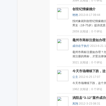
3084 次阅读
|
0
个评论
创世纪情缘婚介
艳艳
2013-8-17 09:44
找对象就到创世纪情缘婚
男女（18-75岁）提供优
2659 次阅读
|
0
个评论
毫州市商标注册如办理
成功在于执行
2013-6-21 1
毫州市商标注册如办理？办理
准注册的商标，才受法律保护
3021 次阅读
|
0
个评论
今天市场继续下跌，这
公主
2012-6-25 17:07
今天市场继续下跌，这个
1962 次阅读
|
0
个评论
涡阳县“3-12”案件成
凤翔
2012-3-23 08:31