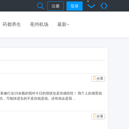
注册
登录
药都养生
亳州机场
最新~
分享
装修行业10余载的我对今日的现状也是倍感担忧！ 我个人的感受就
可能掉进去的不是你就是他。还有就会是我 ...
分享