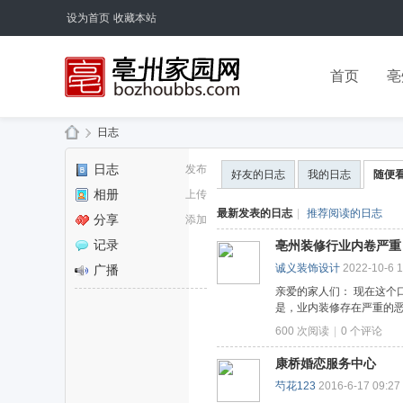
设为首页
收藏本站
首页
亳
›
日志
亳
日志
发布
好友的日志
我的日志
随便
州
相册
上传
论
最新发表的日志
|
推荐阅读的日志
分享
添加
坛
记录
亳州装修行业内卷严重
诚义装饰设计
2022-10-6 1
广播
亲爱的家人们： 现在这个
是，业内装修存在严重的恶
600 次阅读
|
0
个评论
康桥婚恋服务中心
芍花123
2016-6-17 09:27