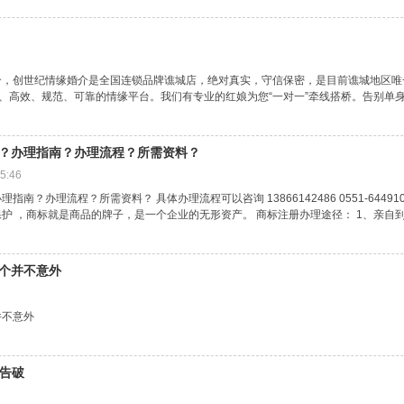
介，创世纪情缘婚介是全国连锁品牌谯城店，绝对真实，守信保密，是目前谯城地区唯
质、高效、规范、可靠的情缘平台。我们有专业的红娘为您“一对一”牵线搭桥。告别单身，
？办理指南？办理流程？所需资料？
5:46
指南？办理流程？所需资料？ 具体办理流程可以咨询 13866142486 0551-64
 ，商标就是商品的牌子，是一个企业的无形资产。 商标注册办理途径： 1、亲自到商标
个并不意外
并不意外
功告破