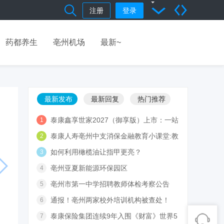
注册
登录
药都养生
亳州机场
最新~
最新发布
最新回复
热门推荐
泰康鑫享世家2027（御享版）上市：一站
1
式提供“
泰康人寿亳州中支消保金融教育小课堂:教
2
你如何
如何利用橄榄油让指甲更亮？
3
亳州亚夏新能源环保园区
4
亳州市第一中学招聘教师体检考察公告
5
通报！亳州两家校外培训机构被查处！
6
泰康保险集团连续9年入围《财富》世界5
7