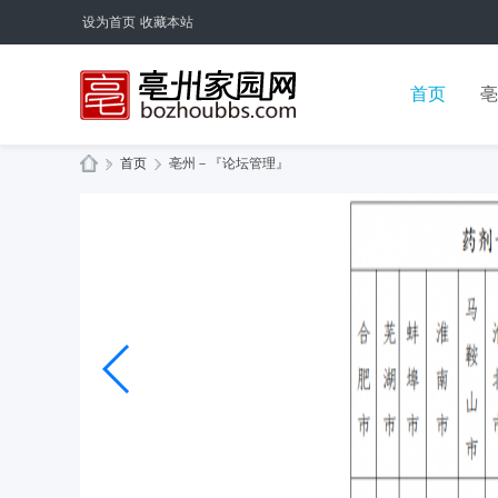
设为首页
收藏本站
首页
亳
»
首页
›
亳州－『论坛管理』
亳
州
论
坛