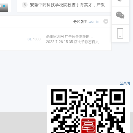
00强
安徽中药科技学校院校携手育英才，产教
8
融合促发
分区版主:
admin
亳州家园网 广告位寻求赞助 ...
81
/ 300
2022-7-26 15:35
店夫子静态百六